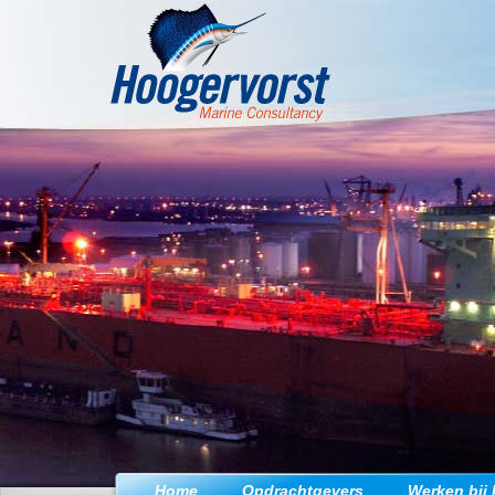
Jump to navigation
Home
Opdrachtgevers
Werken bij