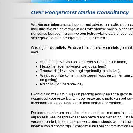
Over Hoogervorst Marine Consultancy
We zijn een internationaal opererend advies- en realisatiebure
Industrie. We zijn gevestigd in de Rotterdamse haven. Met onz
nonsense benadering zijn we een betrouwbare partner voor v
scheepswerven en bedrijven in de petrochemie.
Ons logo is de
zeilvis
. En deze keuze is niet voor niets gemaakt
voor:
Snelheid (deze vis kan soms wel 60 km per uur halen)
Flexibiliteit (gemakkelijke wendbaarheid)
Teamwork (de zeilvis jaagt regelmatig in scholen).
Waardevol (Ze komen in alle zeeën voor, en zijn, en zijn 
omgeving).
Prachtig (Schitterende vis).
Even als de zeilvis zijn wij een prachtig bedrijf met een grote fle
waardevol voor onze klanten door onze grote mate van betrouwba
inzetbaarheid en gewend om in teamverband te werken.
De beste manier om ons te leren kennen is om met ons in contac
vrij en er is veel bespreekbaar aan onze dienstverlening. Ons b
veranderende tij in de markt en we creëren steeds weer nieu
klanten van dienst te zijn. Schroomt u niet om contact met ons 