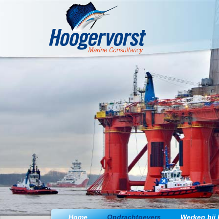
Jump to navigation
Home
Opdrachtgevers
Werken bij